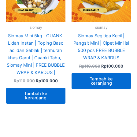
siomay
siomay
Siomay Mini 5kg | CUANKI
Siomay Segitiga Kecil |
Lidah Instan | Toping Baso
Pangsit Mini | Cipet Mini isi
aci dan Seblak | termurah
500 pcs FREE BUBBLE
khas Garut | Cuanki Tahu, |
WRAP & KARDUS
Siomay Mini | FREE BUBBLE
Rp
110.000
Rp
100.000
WRAP & KARDUS |
Tambah ke
Rp
110.000
Rp
100.000
keranjang
Tambah ke
keranjang