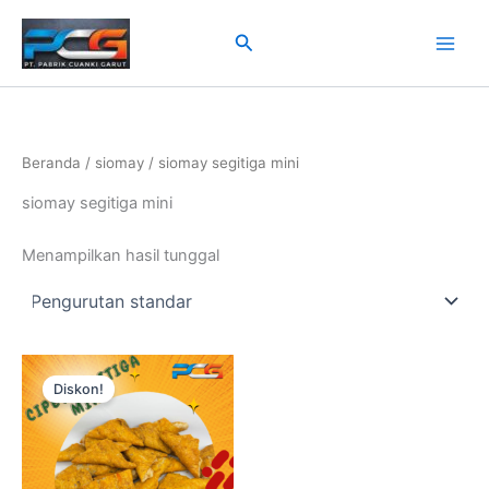
Lewati
ke
Cari
konten
Beranda
/
siomay
/ siomay segitiga mini
siomay segitiga mini
Menampilkan hasil tunggal
Harga
Harga
aslinya
saat
Diskon!
adalah:
ini
Rp110.000.
adalah:
Rp100.000.