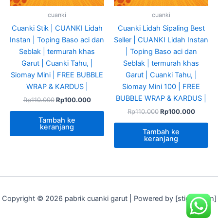
cuanki
cuanki
Cuanki Stik | CUANKI Lidah
Cuanki Lidah Sipaling Best
Instan | Toping Baso aci dan
Seller | CUANKI Lidah Instan
Seblak | termurah khas
| Toping Baso aci dan
Garut | Cuanki Tahu, |
Seblak | termurah khas
Siomay Mini | FREE BUBBLE
Garut | Cuanki Tahu, |
WRAP & KARDUS |
Siomay Mini 100 | FREE
BUBBLE WRAP & KARDUS |
Rp
110.000
Rp
100.000
Rp
110.000
Rp
100.000
Tambah ke
keranjang
Tambah ke
keranjang
Copyright © 2026 pabrik cuanki garut | Powered by [stigeit.com]