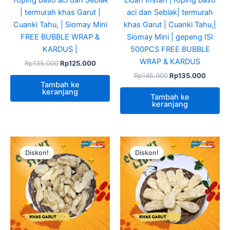
| termurah khas Garut |
aci dan Seblak| termurah
Cuanki Tahu, | Siomay Mini
khas Garut | Cuanki Tahu,|
FREE BUBBLE WRAP &
Siomay Mini | gepeng ISI
KARDUS |
500PCS FREE BUBBLE
WRAP & KARDUS
Rp
135.000
Rp
125.000
Rp
145.000
Rp
135.000
Tambah ke
keranjang
Tambah ke
keranjang
Harga
Harga
Harga
Harga
aslinya
saat
aslinya
saat
Diskon!
Diskon!
Diskon!
Diskon!
adalah:
ini
adalah:
ini
Rp110.000.
adalah:
Rp110.000.
adalah:
Rp100.000.
Rp100.