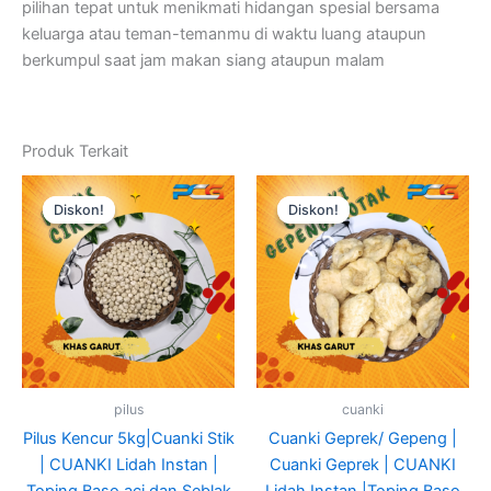
pilihan tepat untuk menikmati hidangan spesial bersama
keluarga atau teman-temanmu di waktu luang ataupun
berkumpul saat jam makan siang ataupun malam
Produk Terkait
Harga
Harga
Harga
Harga
aslinya
saat
aslinya
saat
Diskon!
Diskon!
Diskon!
Diskon!
adalah:
ini
adalah:
ini
Rp135.000.
adalah:
Rp145.000.
adalah:
Rp125.000.
Rp135.
pilus
cuanki
Pilus Kencur 5kg|Cuanki Stik
Cuanki Geprek/ Gepeng |
| CUANKI Lidah Instan |
Cuanki Geprek | CUANKI
Toping Baso aci dan Seblak
Lidah Instan |Toping Baso