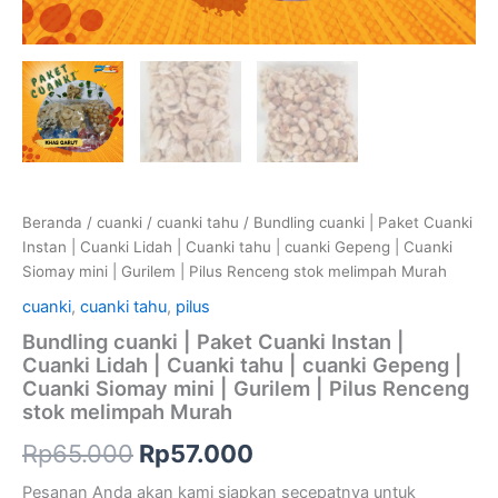
Siomay
mini
|
Gurilem
|
Pilus
Renceng
stok
melimpah
Murah
Beranda
/
cuanki
/
cuanki tahu
/ Bundling cuanki | Paket Cuanki
Instan | Cuanki Lidah | Cuanki tahu | cuanki Gepeng | Cuanki
Siomay mini | Gurilem | Pilus Renceng stok melimpah Murah
cuanki
,
cuanki tahu
,
pilus
Bundling cuanki | Paket Cuanki Instan |
Cuanki Lidah | Cuanki tahu | cuanki Gepeng |
Cuanki Siomay mini | Gurilem | Pilus Renceng
stok melimpah Murah
Rp
65.000
Rp
57.000
Pesanan Anda akan kami siapkan secepatnya untuk