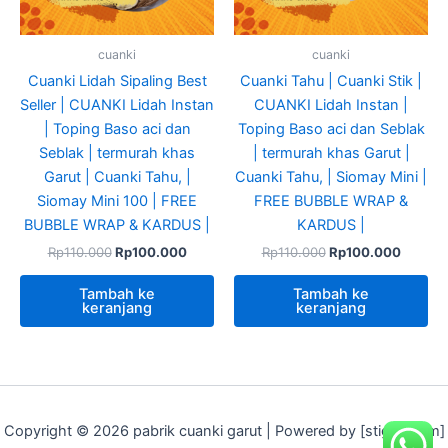
cuanki
cuanki
Cuanki Lidah Sipaling Best
Cuanki Tahu | Cuanki Stik |
Seller | CUANKI Lidah Instan
CUANKI Lidah Instan |
| Toping Baso aci dan
Toping Baso aci dan Seblak
Seblak | termurah khas
| termurah khas Garut |
Garut | Cuanki Tahu, |
Cuanki Tahu, | Siomay Mini |
Siomay Mini 100 | FREE
FREE BUBBLE WRAP &
BUBBLE WRAP & KARDUS |
KARDUS |
Rp
110.000
Rp
100.000
Rp
110.000
Rp
100.000
Tambah ke
Tambah ke
keranjang
keranjang
Copyright © 2026 pabrik cuanki garut | Powered by [stigeit.com]