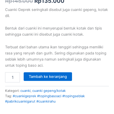
Rp
145.000
Rp
135.000
Cuanki Geprek seringkali disebut juga cuanki gepeng, kotak
dll.
Bentuk dari cuanki ini menyerupai bentuk kotak dan tipis
sehingga cuanki ini disebut juga cuanki kotak.
Terbuat dari bahan utama ikan tenggiri sehingga memiliki
rasa yang renyah dan gurih. Sering digunakan pada toping
seblak lebih umumnya namun seringkali juga digunakan
untuk toping baso aci.
Tambah ke keranjang
Kategori:
cuanki
,
cuanki gepeng/kotak
Tag:
#cuankigeprek #topingbasoaci #topingseblak
#pabrikcuankigarut #cuankirahu