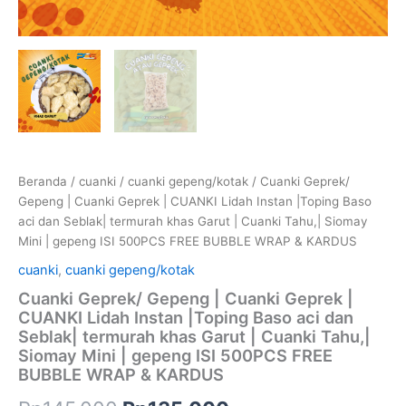
Garut
|
Cuanki
Tahu,|
Siomay
Mini
|
gepeng
ISI
500PCS
FREE
Beranda
/
cuanki
/
cuanki gepeng/kotak
/ Cuanki Geprek/
BUBBLE
Gepeng | Cuanki Geprek | CUANKI Lidah Instan |Toping Baso
WRAP
aci dan Seblak| termurah khas Garut | Cuanki Tahu,| Siomay
&
Mini | gepeng ISI 500PCS FREE BUBBLE WRAP & KARDUS
KARDUS
cuanki
,
cuanki gepeng/kotak
Cuanki Geprek/ Gepeng | Cuanki Geprek |
CUANKI Lidah Instan |Toping Baso aci dan
Seblak| termurah khas Garut | Cuanki Tahu,|
Siomay Mini | gepeng ISI 500PCS FREE
BUBBLE WRAP & KARDUS