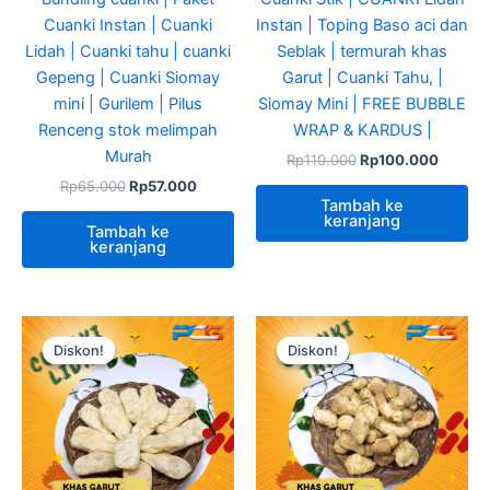
Cuanki Instan | Cuanki
Instan | Toping Baso aci dan
Lidah | Cuanki tahu | cuanki
Seblak | termurah khas
Gepeng | Cuanki Siomay
Garut | Cuanki Tahu, |
mini | Gurilem | Pilus
Siomay Mini | FREE BUBBLE
Renceng stok melimpah
WRAP & KARDUS |
Murah
Rp
110.000
Rp
100.000
Rp
65.000
Rp
57.000
Tambah ke
keranjang
Tambah ke
keranjang
Harga
Harga
Harga
Harga
aslinya
saat
aslinya
saat
Diskon!
Diskon!
Diskon!
Diskon!
adalah:
ini
adalah:
ini
Rp110.000.
adalah:
Rp110.000.
adalah:
Rp100.000.
Rp100.